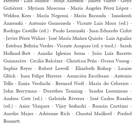
Herbert · Luis Muñoz · Sonja Åkesson · Julieta Valero · Goya
Gutiérrez · Myriam Moscona · María Ángeles Pérez López ·
Weldon Kees · María Negroni · María Baranda · Innokenti
Ánnenski · Antonio Gamoneda · Vicente Luis Mora (ed.) ·
Rodrigo Castillo (ed.) · Paulo Leminski · Juan Eduardo Cirlot
· Javier Pérez Walias · José María Muñoz Quirós · Luis Aguilar
· Esteban Beltrán Verdes · Vicente Araguas (ed. y trad.) · Sarah
Holland-Batt · Amalia Iglesias Serna · João Luís Barreto
Guimarães · Cecilia Balcázar · Christian Peña · Ocean Vuong ·
Sophie Reyer · Robert Lowell · Elizabeth Bishop · Louise
Glück · Juan Felipe Herrera · Asunción Escribano · Antonio
Tello · Enzia Verduchi · Bernard Noël · María do Cebreiro ·
John Berryman · Dorothea Tanning · Sandra Lorenzano ·
Andrea Cote (ed.) · Gabriela Riveros · José Carlos Rosales
(ed.) · Asier Vázquez · Vijay Seshadri · Román Cortázar ·
Aurelio Major · Adrienne Rich · Chantal Maillard · Piedad
Bonnett.