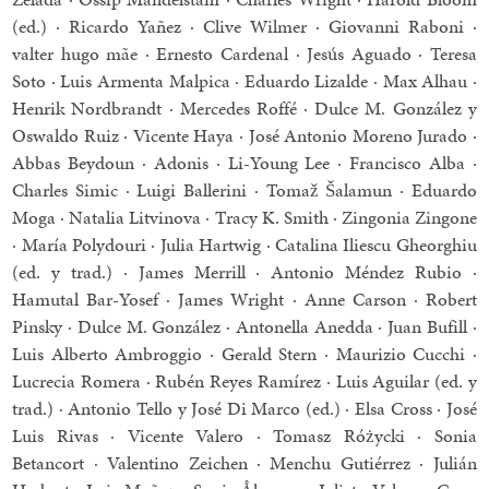
(ed.) · Ricardo Yañez · Clive Wilmer · Giovanni Raboni ·
valter hugo mãe · Ernesto Cardenal · Jesús Aguado · Teresa
Soto · Luis Armenta Malpica · Eduardo Lizalde · Max Alhau ·
Henrik Nordbrandt · Mercedes Roffé · Dulce M. González y
Oswaldo Ruiz · Vicente Haya · José Antonio Moreno Jurado ·
Abbas Beydoun · Adonis · Li-Young Lee · Francisco Alba ·
Charles Simic · Luigi Ballerini · Tomaž Šalamun · Eduardo
Moga · Natalia Litvinova · Tracy K. Smith · Zingonia Zingone
· María Polydouri · Julia Hartwig · Catalina Iliescu Gheorghiu
(ed. y trad.) · James Merrill · Antonio Méndez Rubio ·
Hamutal Bar-Yosef · James Wright · Anne Carson · Robert
Pinsky · Dulce M. González · Antonella Anedda · Juan Bufill ·
Luis Alberto Ambroggio · Gerald Stern · Maurizio Cucchi ·
Lucrecia Romera · Rubén Reyes Ramírez · Luis Aguilar (ed. y
trad.) · Antonio Tello y José Di Marco (ed.) · Elsa Cross · José
Luis Rivas · Vicente Valero · Tomasz Różycki · Sonia
Betancort · Valentino Zeichen · Menchu Gutiérrez · Julián