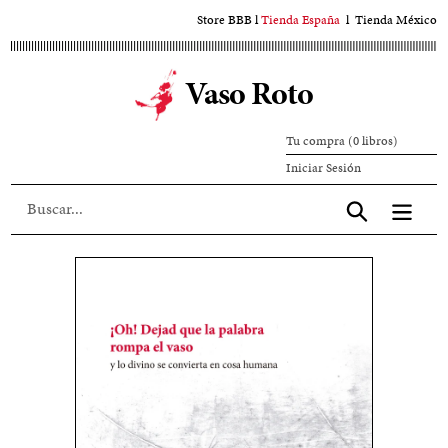
Ir
Store BBB
l
Tienda España
l
Tienda México
al
contenido
Vaso Roto
principal
Tu compra (0 libros)
Iniciar
Iniciar Sesión
sesión
Aceptar