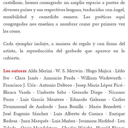
castellano, hemos consagrado un amplio espacio a poetas de
diversos países y sus respectivas lenguas, traducidas con ángel,
sensibilidad y comedido esmero. Las poéticas aquí
congregadas nos enseñan a nombrar como por primera vez
las cosas.
Cada ejemplar incluye, a manera de regalo y con firma del
artista, la reproducción del grabado que aparece en la
cubierta.
Los autores
Alda Merini · W. S. Merwin · Hugo Mujica · Lêdo
Ivo · Clara Janés · Amancio Prada · William Wadsworth ·
Francisco J. Uriz · Antonio Deltoro · Josep Maria López Picó ·
Blanca Varela · Umberto Saba · Gerardo Diego · Nicanor
Parra · Luis García Montero · Eduardo Galeano · Carlos
Drummond de Andrade · Juan Bonilla · Mario Benedetti ·
José Eugenio Sánchez · Luis Alberto de Cuenca · Enrique
Badosa ·
Juan Marqués
· Luis Muñoz · Joumana Haddad · Leo
Zelada · Ossip Mandelstam · Charles Wright · Harold Bloom