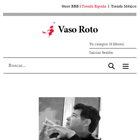
Ir
Store BBB
l
Tienda España
l
Tienda México
al
contenido
Vaso Roto
principal
Tu compra (0 libros)
Iniciar
Iniciar Sesión
sesión
Aceptar