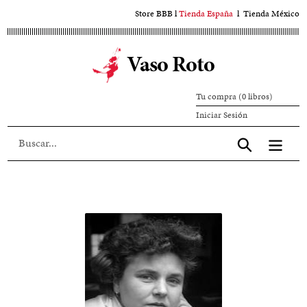
Ir
Store BBB
l
Tienda España
l
Tienda México
al
contenido
Vaso Roto
principal
Tu compra (0 libros)
Iniciar
Iniciar Sesión
sesión
Aceptar