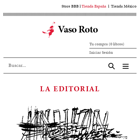
Ir
Store BBB
l
Tienda España
l
Tienda México
al
contenido
Vaso Roto
principal
Tu compra (0 libros)
Iniciar
Iniciar Sesión
sesión
Aceptar
LA EDITORIAL