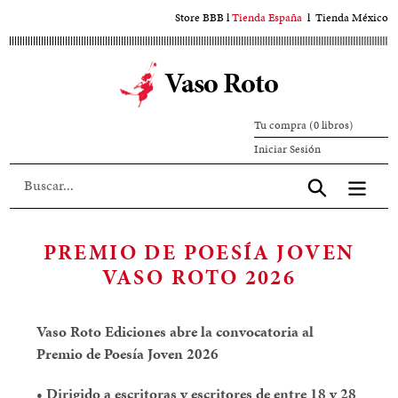
Ir
Store BBB
l
Tienda España
l
Tienda México
al
contenido
Vaso Roto
principal
Tu compra (0 libros)
Iniciar
Iniciar Sesión
sesión
Aceptar
PREMIO DE POESÍA JOVEN
VASO ROTO 2026
Vaso Roto Ediciones abre la convocatoria al
Premio de Poesía Joven 2026
• Dirigido a escritoras y escritores de entre 18 y 28