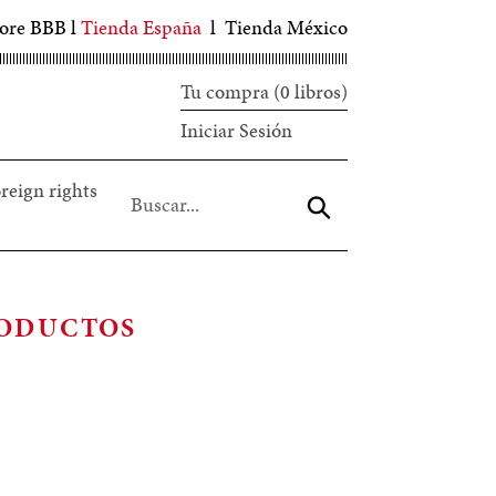
tore BBB
l
Tienda España
l
Tienda México
Tu compra (0 libros)
Iniciar
Iniciar Sesión
sesión
reign rights
Aceptar
RODUCTOS