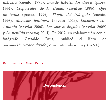
máscara
(cuento; 1993),
Donde habiten los dioses
(prosa,
1994),
Crepúsculos de la ciudad
(crónica; 1996),
Ojos
de Santa
(poesía; 1996),
Elogio del triángulo
(cuento;
1998),
Mercedes luminosa
(novela; 2005),
Encuentro con
Antonio
(novela; 2006),
Los suaves ángulos
(novela; 2009)
y
Lo perdido
(poesía; 2014). En 2012, en colaboración con el
fotógrafo Oswaldo Ruiz, publicó el libro de
poemas
Un océano divide
(Vaso Roto Ediciones y UANL).
Publicado en Vaso Roto:
Descendencia