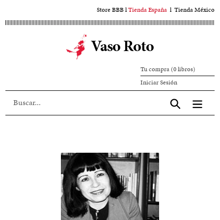
Ir
Store BBB
l
Tienda España
l
Tienda México
al
contenido
Vaso Roto
principal
Tu compra (0 libros)
Iniciar
Iniciar Sesión
sesión
Aceptar