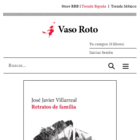
Ir
Store BBB
l
Tienda España
l
Tienda México
al
contenido
Vaso Roto
principal
Tu compra (0 libros)
Iniciar
Iniciar Sesión
sesión
Aceptar