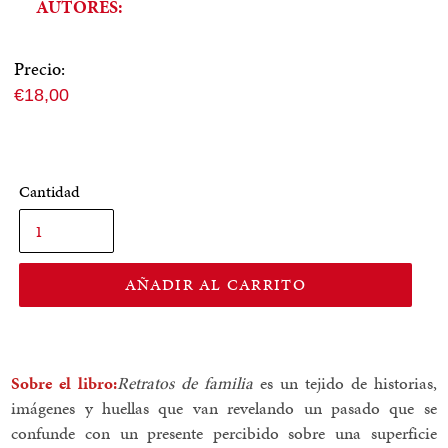
AUTORES:
Precio:
Precio
€18,00
normal
Cantidad
AÑADIR AL CARRITO
Sobre el libro:
Retratos de familia
es un tejido de historias,
imágenes y huellas que van revelando un pasado que se
confunde con un presente percibido sobre una superficie