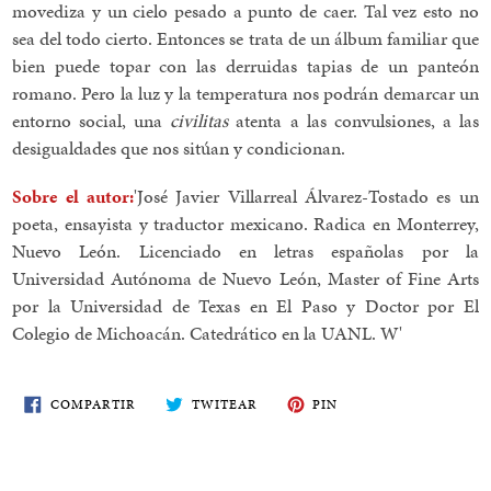
movediza y un cielo pesado a punto de caer. Tal vez esto no
sea del todo cierto. Entonces se trata de un álbum familiar que
bien puede topar con las derruidas tapias de un panteón
romano. Pero la luz y la temperatura nos podrán demarcar un
entorno social, una
civilitas
atenta a las convulsiones, a las
desigualdades que nos sitúan y condicionan.
Sobre el autor:
'José Javier Villarreal Álvarez-Tostado es un
poeta, ensayista y traductor mexicano. Radica en Monterrey,
Nuevo León. Licenciado en letras españolas por la
Universidad Autónoma de Nuevo León, Master of Fine Arts
por la Universidad de Texas en El Paso y Doctor por El
Colegio de Michoacán. Catedrático en la UANL. W'
COMPARTE
TWITEA
PIN
COMPARTIR
TWITEAR
PIN
EN
EN
EN
FACEBOOK
TWITTER
PINTEREST