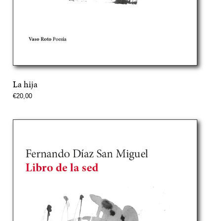
La hija
Precio
€20,00
normal