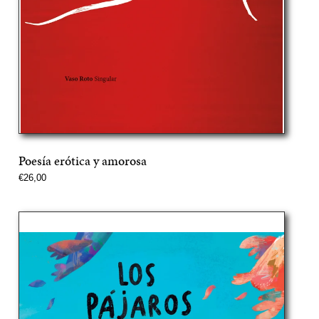
Poesía erótica y amorosa
Precio
€26,00
normal