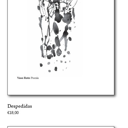
Despedidas
Precio
€18,00
normal