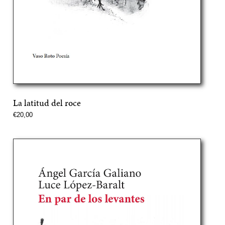
La latitud del roce
Precio
€20,00
normal