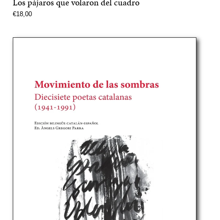
Los pájaros que volaron del cuadro
Precio
€18,00
normal