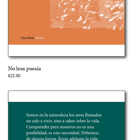
No leas poesía
Precio
€22,00
normal