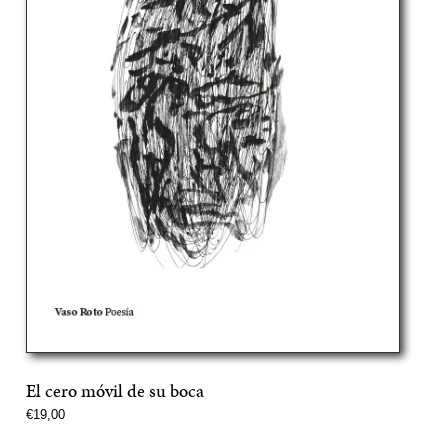
El cero móvil de su boca
Precio
€19,00
normal