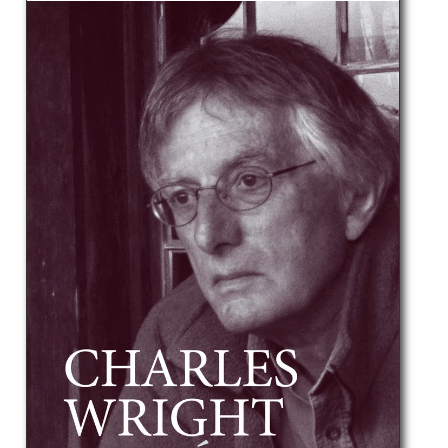
I
Ó
N
: