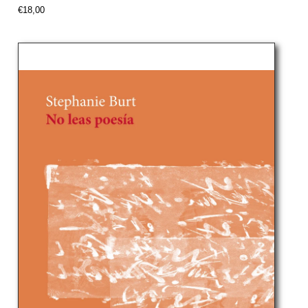
Precio
€18,00
normal