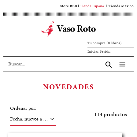
Ir
Store BBB
l
Tienda España
l
Tienda México
al
contenido
Vaso Roto
principal
Tu compra (0 libros)
Iniciar
Iniciar Sesión
sesión
Aceptar
C
NOVEDADES
O
L
Ordenar por:
E
114 productos
C
C