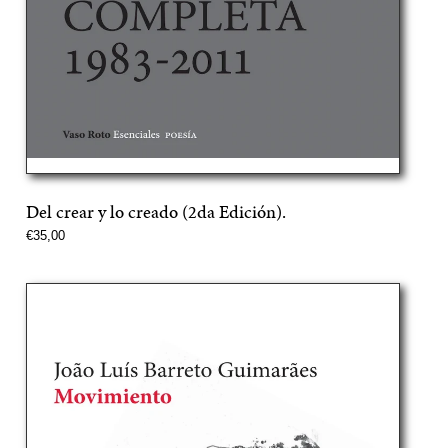
Del crear y lo creado (2da Edición).
Precio
€35,00
normal