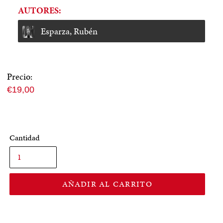
AUTORES:
Esparza, Rubén
Precio:
Precio
€19,00
normal
Cantidad
AÑADIR AL CARRITO