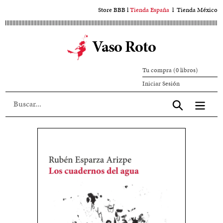
Ir
Store BBB
l
Tienda España
l
Tienda México
al
contenido
Vaso Roto
principal
Tu compra (0 libros)
Iniciar
Iniciar Sesión
sesión
Aceptar