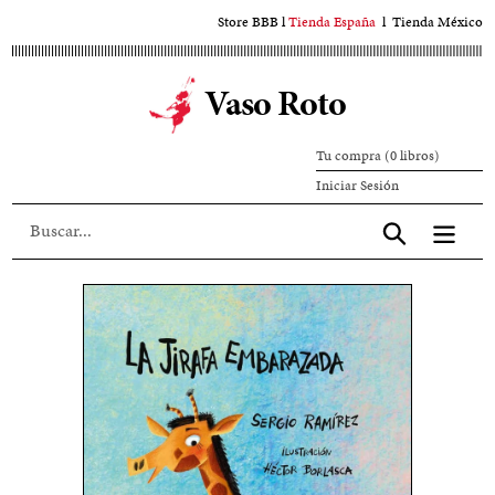
Ir
Store BBB
l
Tienda España
l
Tienda México
al
contenido
Vaso Roto
principal
Tu compra (0 libros)
Iniciar
Iniciar Sesión
sesión
Aceptar