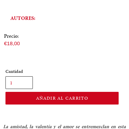
AUTORES:
Precio:
Precio
€18,00
normal
Cantidad
AÑADIR AL CARRITO
La amistad, la valentía y el amor se entremezclan en esta