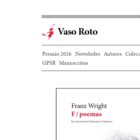
Ir
al
contenido
Vaso Roto
principal
Premio 2026
Novedades
Autores
Colec
GPSR
Manuscritos