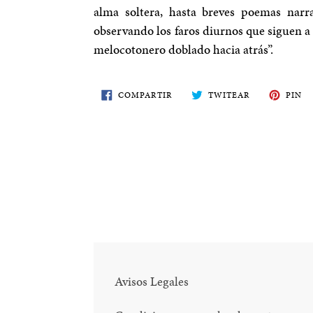
alma soltera, hasta breves poemas narra
observando los faros diurnos que siguen a 
melocotonero doblado hacia atrás”.
COMPARTE
TWITEA
PI
COMPARTIR
TWITEAR
PIN
EN
EN
E
FACEBOOK
TWITTER
PI
Avisos Legales