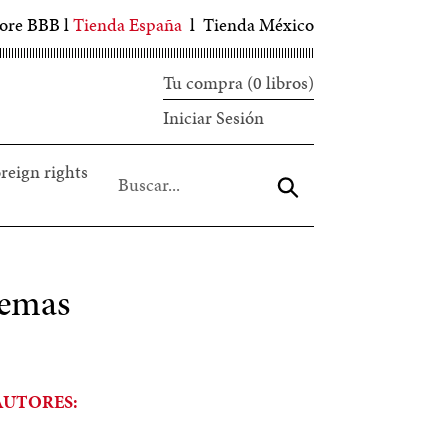
tore BBB
l
Tienda España
l
Tienda México
Tu compra (0 libros)
Iniciar
Iniciar Sesión
sesión
reign rights
Aceptar
oemas
AUTORES: