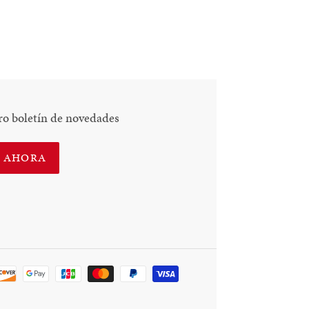
ro boletín de novedades
E AHORA
Método
de
pago