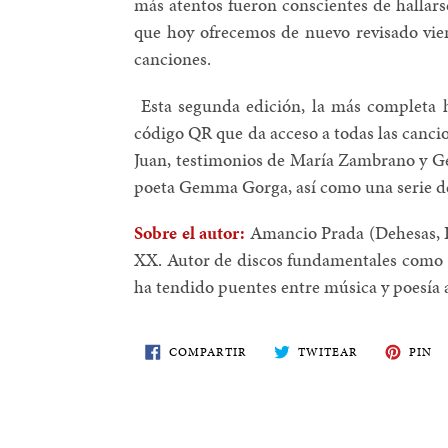
más atentos fueron conscientes de hallars
que hoy ofrecemos de nuevo revisado vie
canciones.
Esta segunda edición, la más completa 
código QR que da acceso a todas las cancio
Juan, testimonios de María Zambrano y Ger
poeta Gemma Gorga, así como una serie de
Sobre el autor:
Amancio Prada (Dehesas, Le
XX. Autor de discos fundamentales como
ha tendido puentes entre música y poesía a
COMPARTE
TWITEA
PI
COMPARTIR
TWITEAR
PIN
EN
EN
E
FACEBOOK
TWITTER
PI