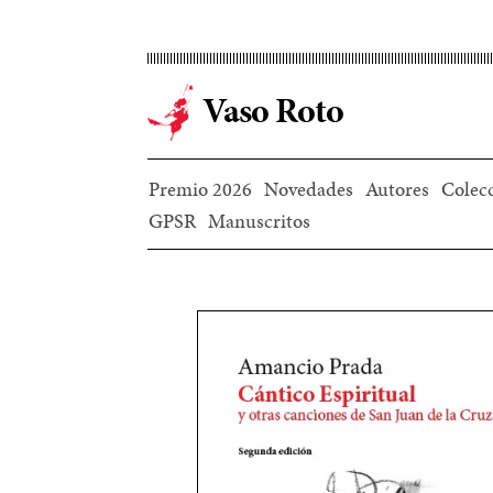
Ir
al
contenido
Vaso Roto
principal
Premio 2026
Novedades
Autores
Colec
GPSR
Manuscritos