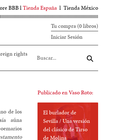
tore BBB
l
Tienda España
l
Tienda México
Tu compra (0 libros)
Iniciar
Iniciar Sesión
sesión
reign rights
Aceptar
Publicado en Vaso Roto:
no de los
El burlador de
sía aúna
Sevilla / Una versión
oemarios
del clásico de Tirso
estamento
de Molina