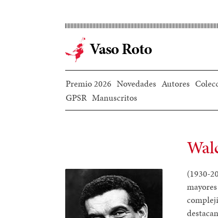
Ir
al
contenido
Vaso Roto
principal
Premio 2026
Novedades
Autores
Colec
GPSR
Manuscritos
Walc
(1930-20
mayore
complej
destaca