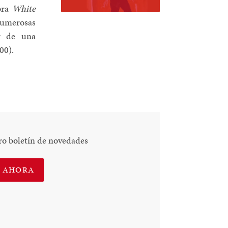
bra
White
 numerosas
y de una
00).
ro boletín de novedades
E AHORA