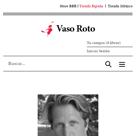
Ir
Store BBB
l
Tienda España
l
Tienda México
al
contenido
Vaso Roto
principal
Tu compra (0 libros)
Iniciar
Iniciar Sesión
sesión
Aceptar