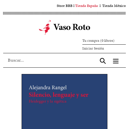
Ir
Store BBB
l
Tienda España
l
Tienda México
al
contenido
Vaso Roto
principal
Tu compra (0 libros)
Iniciar
Iniciar Sesión
sesión
Aceptar