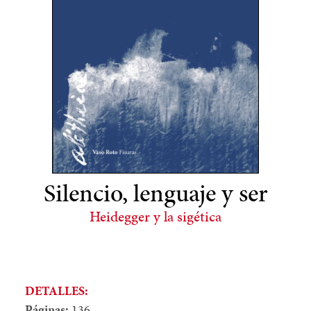
Silencio, lenguaje y ser
Heidegger y la sigética
DETALLES:
Páginas:
136