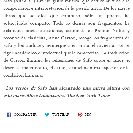
Safo (630 a. C.) Era un genio musical que dedicó su vida a la
composición e interpretación de la poesía lírica. De los nueve
libros que se dice que compuso, sólo un poema ha
sobrevivido completo. Todo lo demás son fragmentos. La
aclamada poeta canadiense, candidata al Premio Nobel y
reconocida clasicista, Anne Carson, recoge los fragmentos de
Safo y los traduce y reinterpreta en Si no, el invierno, con el
rigor académico e intelectual que la caracteriza. La traducción
de Carson ilumina las reflexiones de Safo sobre el amor, el
deseo, el matrimonio, el exilio, y muchos otros aspectos de la
condición humana.
«Los versos de Safo han alcanzado una nueva altura con
esta maravillosa traducción». The New York Times
COMPARTE
TWITEA
PIN
COMPARTIR
TWITEAR
PIN
EN
EN
EN
FACEBOOK
TWITTER
PINTEREST