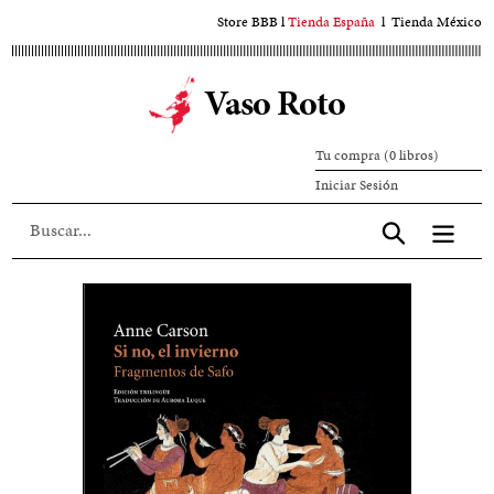
Ir
Store BBB
l
Tienda España
l
Tienda México
al
contenido
Vaso Roto
principal
Tu compra (0 libros)
Iniciar
Iniciar Sesión
sesión
Aceptar