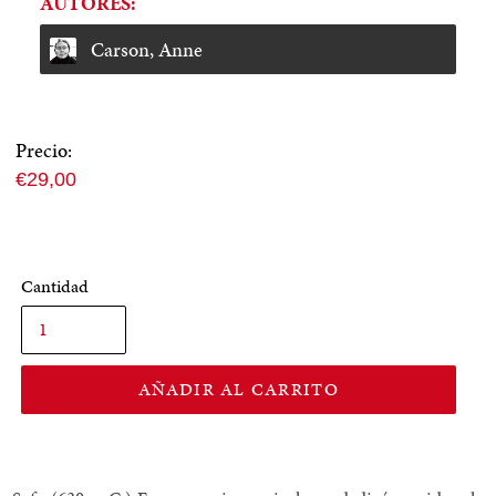
AUTORES:
Carson, Anne
Precio:
Precio
€29,00
normal
Cantidad
AÑADIR AL CARRITO