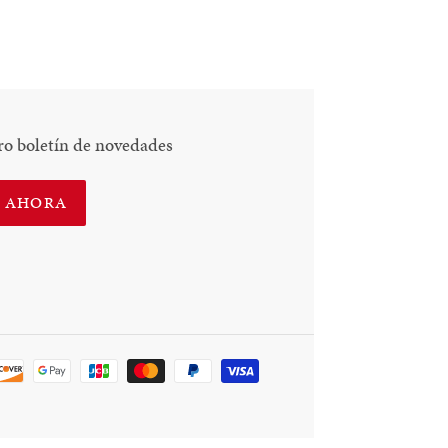
ro boletín de novedades
E AHORA
Método
de
pago