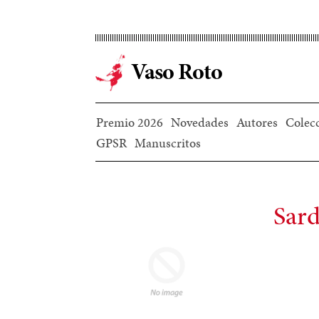
Ir
al
contenido
Vaso Roto
principal
Premio 2026
Novedades
Autores
Colec
GPSR
Manuscritos
Sard