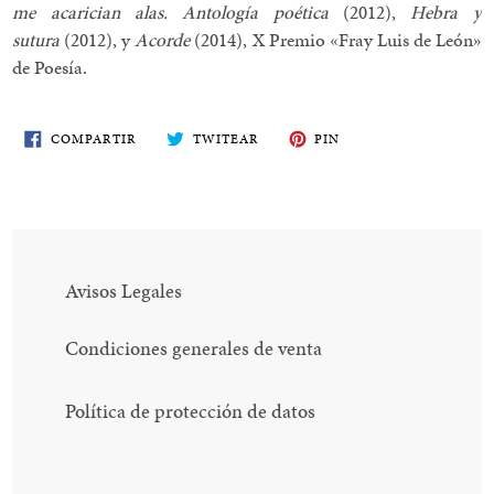
me acarician alas. Antología poética
(2012),
Hebra y
sutura
(2012), y
Acorde
(2014), X Premio «Fray Luis de León»
de Poesía.
COMPARTE
TWITEA
PIN
COMPARTIR
TWITEAR
PIN
EN
EN
EN
FACEBOOK
TWITTER
PINTEREST
Avisos Legales
Condiciones generales de venta
Política de protección de datos