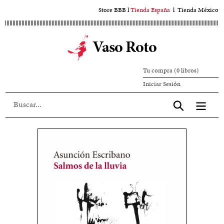
Ir
Store BBB
l
Tienda España
l
Tienda México
al
contenido
Vaso Roto
principal
Tu compra (0 libros)
Iniciar
Iniciar Sesión
sesión
Aceptar