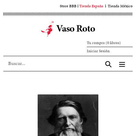
Ir
Store BBB
l
Tienda España
l
Tienda México
al
contenido
Vaso Roto
principal
Tu compra (0 libros)
Iniciar
Iniciar Sesión
sesión
Aceptar