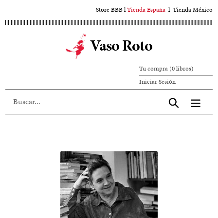
Ir
Store BBB
l
Tienda España
l
Tienda México
al
contenido
Vaso Roto
principal
Tu compra (0 libros)
Iniciar
Iniciar Sesión
sesión
Aceptar