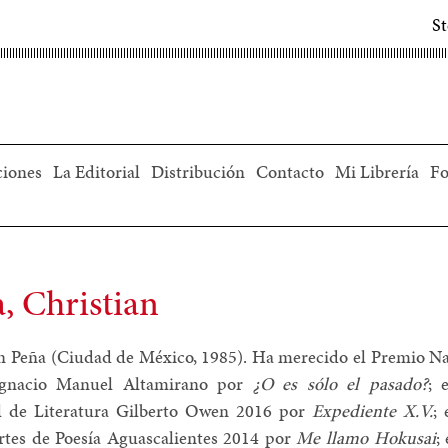
S
ciones
La Editorial
Distribución
Contacto
Mi Librería
Fo
, Christian
n Peña (Ciudad de México, 1985). Ha merecido el Premio Na
Ignacio Manuel Altamirano por
¿O es sólo el pasado?
; 
l de Literatura Gilberto Owen 2016 por
Expediente X.V.
;
rtes de Poesía Aguascalientes 2014 por
Me llamo Hokusai
;