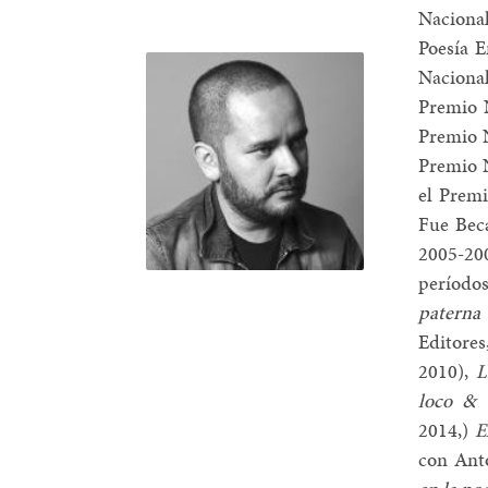
Naciona
Poesía 
Naciona
Premio 
Premio N
Premio 
el Premi
Fue Beca
2005-20
período
paterna
Editore
2010),
L
loco & 
2014,)
E
con Anto