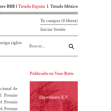
tore BBB
l
Tienda España
l
Tienda México
Tu compra (0 libros)
Iniciar
Iniciar Sesión
sesión
reign rights
Aceptar
Publicado en Vaso Roto:
cional de
el Premio
Expediente X.V.
 el Premio
 el Premio