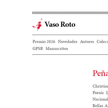
Ir
al
contenido
Vaso Roto
principal
Premio 2026
Novedades
Autores
Colec
GPSR
Manuscritos
Peña
Christia
Poesía 
Naciona
Bellas A