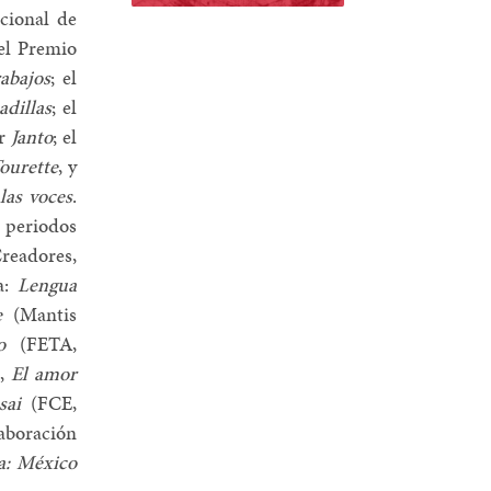
cional de
 el Premio
rabajos
; el
adillas
; el
or
Janto
; el
ourette
, y
las voces
.
 periodos
readores,
a:
Lengua
e
(Mantis
o
(FETA,
),
El amor
sai
(FCE,
laboración
la: México