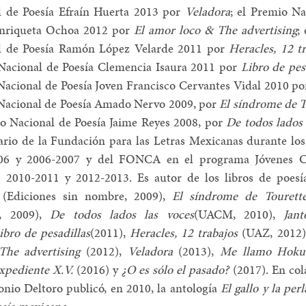
l de Poesía Efraín Huerta 2013 por
Veladora
; el Premio Na
Enriqueta Ochoa 2012 por
El amor loco & The advertising
;
l de Poesía Ramón López Velarde 2011 por
Heracles, 12 t
Nacional de Poesía Clemencia Isaura 2011 por
Libro de pes
acional de Poesía Joven Francisco Cervantes Vidal 2010 p
Nacional de Poesía Amado Nervo 2009, por
El síndrome de T
o Nacional de Poesía Jaime Reyes 2008, por
De todos lados 
rio de la Fundación para las Letras Mexicanas durante los
06 y 2006-2007 y del FONCA en el programa Jóvenes C
s 2010-2011 y 2012-2013. Es autor de los libros de poesí
(Ediciones sin nombre, 2009),
El síndrome de Tourett
s, 2009),
De todos lados las voces
(UACM, 2010),
Jant
ibro de pesadillas
(2011),
Heracles, 12 trabajos
(UAZ, 2012
The advertising
(2012),
Veladora
(2013),
Me llamo Hoku
xpediente X.V.
(2016) y
¿O es sólo el pasado?
(2017). En co
nio Deltoro publicó, en 2010, la antología
El gallo y la per