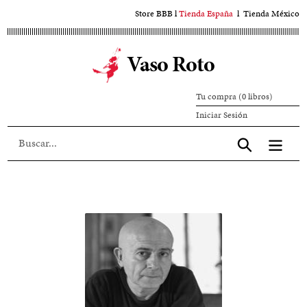
Ir
Store BBB
l
Tienda España
l
Tienda México
al
contenido
Vaso Roto
principal
Tu compra (0 libros)
Iniciar
Iniciar Sesión
sesión
Aceptar