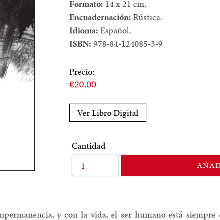
Formato:
14 x 21 cm.
Encuadernación:
Rústica.
Idioma:
Español.
ISBN:
978-84-124085-3-9
Precio:
Precio
€20,00
normal
Ver Libro Digital
Cantidad
AÑAD
impermanencia, y con la vida, el ser humano está siempre 