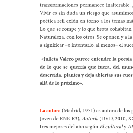
transformaciones permanece inalterable. 
Vivir es sin duda un riesgo que asumimos
poética refl exión en torno a los temas 
Lo que se rompe y lo que brota cohabitan e
Naturaleza, con los otros. Se oponen y a l
a significar –o intentarlo, al menos– el suc
«Julieta Valero parece entender la poesí
de lo que se querría que fuera, del mundo
descreída, plantea y deja abiertas sus cue
allá de lo próximo».
La autora
(Madrid, 1971) es autora de los
Joven de RNE-R3),
Autoría
(DVD, 2010, X
tres mejores del año según
El cultural
y
AB