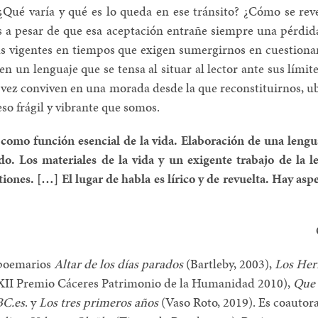
¿Qué varía y qué es lo queda en ese tránsito? ¿Cómo se re
 a pesar de que esa aceptación entrañe siempre una pérdid
más vigentes en tiempos que exigen sumergirnos en cuestion
n un lenguaje que se tensa al situar al lector ante sus límit
a vez conviven en una morada desde la que reconstituirnos, u
eso frágil y vibrante que somos.
a como función esencial de la vida. Elaboración de una len
. Los materiales de la vida y un exigente trabajo de la le
stiones. […] El lugar de habla es lírico y de revuelta. Hay as
 poemarios
Altar de los días parados
(Bartleby, 2003),
Los Her
XII Premio Cáceres Patrimonio de la Humanidad 2010),
Que 
C.es
. y
Los tres primeros años
(Vaso Roto, 2019). Es coautor