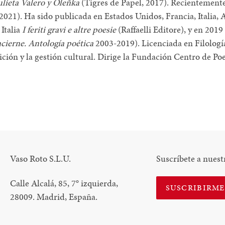
Julieta Valero y Oleñka
(Tigres de Papel, 2017). Recientement
021). Ha sido publicada en Estados Unidos, Francia, Italia, 
 Italia
I feriti gravi e altre poesie
(Raffaelli Editore), y en 20
cierne. Antología poética
2003-2019). Licenciada en Filolog
ción y la gestión cultural. Dirige la Fundación Centro de Poe
N
N
NTEREST
Vaso Roto S.L.U.
Suscríbete a nuest
Calle Alcalá, 85, 7
°
izquierda,
SUSCRIBIRM
28009. Madrid, España.