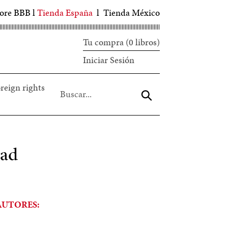
tore BBB
l
Tienda España
l
Tienda México
Tu compra (0 libros)
Iniciar
Iniciar Sesión
sesión
reign rights
Aceptar
ad
AUTORES: