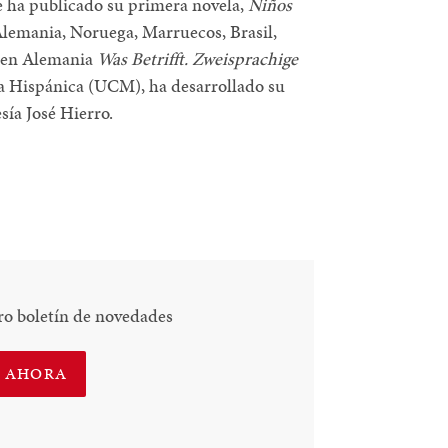
e ha publicado su primera novela,
Niños
Alemania, Noruega, Marruecos, Brasil,
19 en Alemania
Was Betrifft. Zweisprachige
ía Hispánica (UCM), ha desarrollado su
sía José Hierro.
ro boletín de novedades
E AHORA