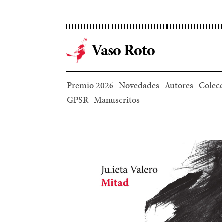
Ir
al
contenido
Vaso Roto
principal
Premio 2026
Novedades
Autores
Colec
GPSR
Manuscritos