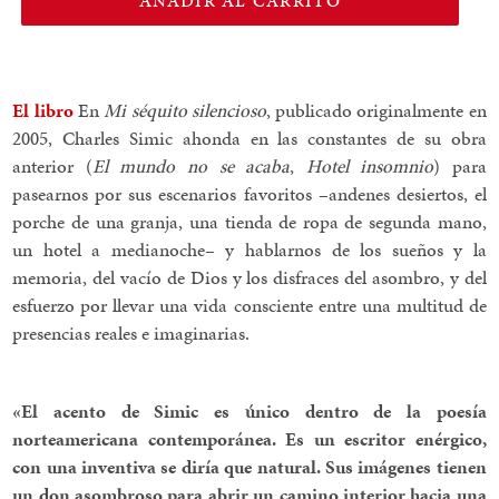
AÑADIR AL CARRITO
El libro
En
Mi séquito silencioso
, publicado originalmente en
2005, Charles Simic ahonda en las constantes de su obra
anterior (
El mundo no se acaba
,
Hotel insomnio
) para
pasearnos por sus escenarios favoritos –andenes desiertos, el
porche de una granja, una tienda de ropa de segunda mano,
un hotel a medianoche– y hablarnos de los sueños y la
memoria, del vacío de Dios y los disfraces del asombro, y del
esfuerzo por llevar una vida consciente entre una multitud de
presencias reales e imaginarias.
«El acento de Simic es único dentro de la poesía
norteamericana contemporánea. Es un escritor enérgico,
con una inventiva se diría que natural. Sus imágenes tienen
un don asombroso para abrir un camino interior hacia una