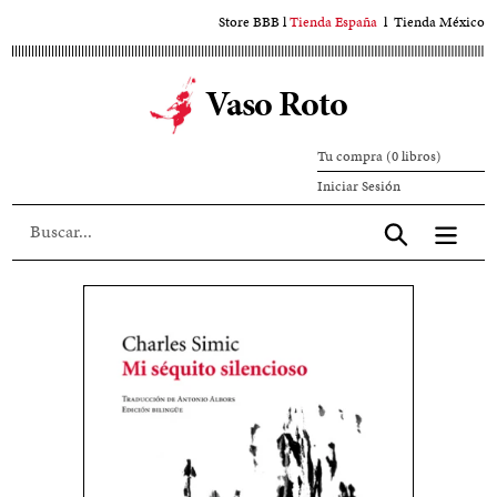
Ir
Store BBB
l
Tienda España
l
Tienda México
al
contenido
Vaso Roto
principal
Tu compra (0 libros)
Iniciar
Iniciar Sesión
sesión
Aceptar