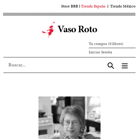
Ir
Store BBB
l
Tienda España
l
Tienda México
al
contenido
Vaso Roto
principal
Tu compra (0 libros)
Iniciar
Iniciar Sesión
sesión
Aceptar