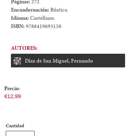
Páginas:
272
Encuadernación:
Rústica.
Idioma:
Castellano.
ISBN:
9788419693150
AUTORES:
Díaz de San Miguel, Fernando
Precio:
Precio
€12,99
normal
Cantidad