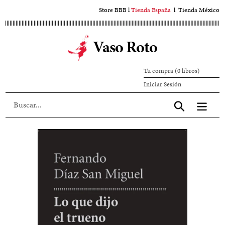
Ir
Store BBB
l
Tienda España
l
Tienda México
al
contenido
Vaso Roto
principal
Tu compra (0 libros)
Iniciar
Iniciar Sesión
sesión
Aceptar