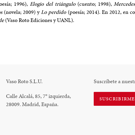
oesía; 1996),
Elogio del triángulo
(cuento; 1998),
Mercedes
os
(novela; 2009) y
Lo perdido
(poesía; 2014). En 2012, en c
de
(Vaso Roto Ediciones y UANL).
N
N
NTEREST
Vaso Roto S.L.U.
Suscríbete a nuest
Calle Alcalá, 85, 7
°
izquierda,
SUSCRIBIRM
28009. Madrid, España.