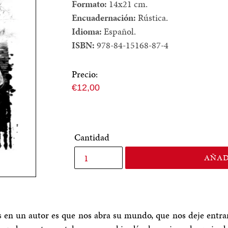
Formato:
14x21 cm.
Encuadernación:
Rústica.
Idioma:
Español.
ISBN:
978-84-15168-87-4
Precio:
Precio
€12,00
normal
Cantidad
AÑAD
en un autor es que nos abra su mundo, que nos deje entrar 