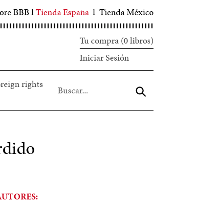
tore BBB
l
Tienda España
l
Tienda México
Tu compra (0 libros)
Iniciar
Iniciar Sesión
sesión
reign rights
Aceptar
rdido
AUTORES: