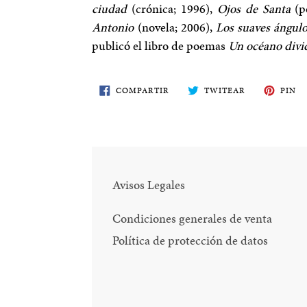
ciudad
(crónica; 1996),
Ojos de Santa
(p
Antonio
(novela; 2006),
Los suaves ángul
publicó el libro de poemas
Un océano divi
COMPARTE
TWITEA
PI
COMPARTIR
TWITEAR
PIN
EN
EN
E
FACEBOOK
TWITTER
PI
Avisos Legales
Condiciones generales de venta
Política de protección de datos