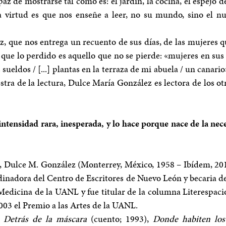
paz de mostrarse tal como es: el jardín, la cocina, el espejo 
a virtud es que nos enseñe a leer, no su mundo, sino el n
z, que nos entrega un recuento de sus días, de las mujeres q
que lo perdido es aquello que no se pierde: «mujeres en su
eldos / [...] plantas en la terraza de mi abuela / un canari
tra de la lectura, Dulce María González es lectora de los otr
intensidad rara, inesperada, y lo hace porque nace de la n
a, Dulce M. González (Monterrey, México, 1958 – Ibídem, 201
dinadora del Centro de Escritores de Nuevo León y becaria del
Medicina de la UANL y fue titular de la columna Literespaci
003 el Premio a las Artes de la UANL.
,
Detrás de la máscara
(cuento; 1993),
Donde habiten los