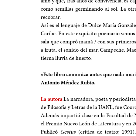
amó y que, tras años de convivencia, es ca
como semillas germinando al sol. La otr
recobrar.
Así es el lenguaje de Dulce María Gonzále
Caribe. En este exquisito poemario vemos 
sala que compró mamá / con sus primeros su
a fruta, el sonido del mar, Campeche. Maes
tierna lluvia de huerto.
«
Este libro comunica antes que nada una 
Antonio Méndez Rubio.
La autora
La narradora, poeta y periodist
de Filosofía y Letras de la UANL, fue Coor
Además impartió clase en la Facultad de 
el Premio Nuevo León de Literatura y en 2
Publicó
Gestus
(crítica de teatro; 1991)