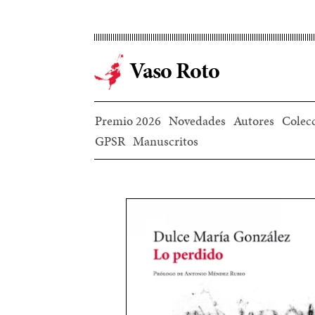
Ir
al
contenido
Vaso Roto
principal
Premio 2026
Novedades
Autores
Colec
GPSR
Manuscritos