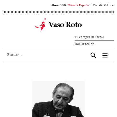
Ir
Store BBB
l
Tienda España
l
Tienda México
al
contenido
Vaso Roto
principal
Tu compra (0 libros)
Iniciar
Iniciar Sesión
sesión
Aceptar