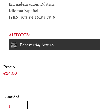
Encuadernación:
Rústica.
Idioma:
Español.
ISBN:
978-84-16193-79-0
AUTORES:
Echavarría, Arturo
Precio:
Precio
€14,00
normal
Cantidad