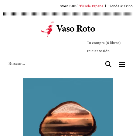
Ir
Store BBB
l
Tienda España
l
Tienda México
al
contenido
Vaso Roto
principal
Tu compra (0 libros)
Iniciar
Iniciar Sesión
sesión
Aceptar