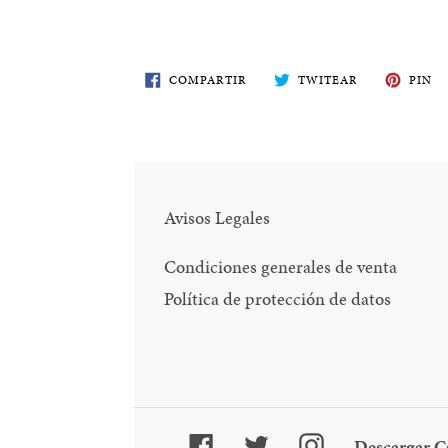
COMPARTE
TWITEA
PI
COMPARTIR
TWITEAR
PIN
EN
EN
E
FACEBOOK
TWITTER
PI
Avisos Legales
Condiciones generales de venta
Política de protección de datos
Facebook
Twitter
Instagram
Descargar C