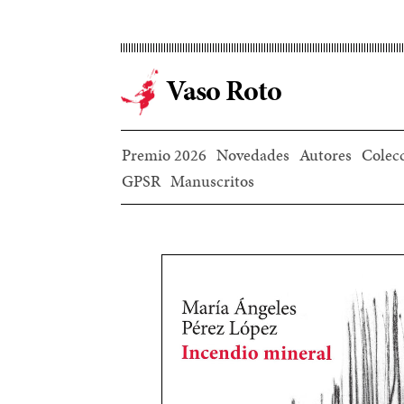
Ir
al
contenido
Vaso Roto
principal
Premio 2026
Novedades
Autores
Colec
GPSR
Manuscritos