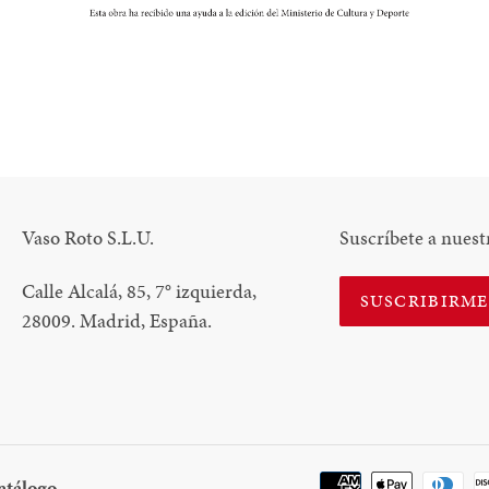
N
N
NTEREST
Vaso Roto S.L.U.
Suscríbete a nuest
Calle Alcalá, 85, 7
°
izquierda,
SUSCRIBIRM
28009. Madrid, España.
Descargar
atálogo