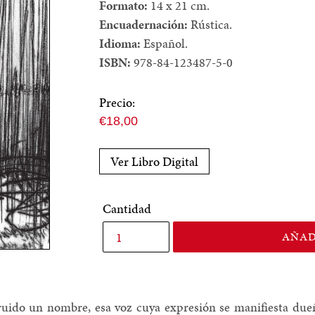
Formato:
14 x 21 cm.
Encuadernación:
Rústica.
Idioma:
Español.
ISBN:
978-84-123487-5-0
Precio:
Precio
€18,00
normal
Ver Libro Digital
Cantidad
AÑAD
uido un nombre, esa voz cuya expresión se manifiesta dueñ