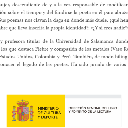
 mujer, descendiente de y a la vez responsable de modifica
ión sobre el tiempo y del fundirse la poeta en él para abraza
. Sus poemas nos clavan la daga en donde más duele: ¿qué he
mbre que lleva inscrita la propia identidad?: «¿Y si eres nadie
 y profesora titular de la Universidad de Salamanca dond
e los que destaca Fiebre y compasión de los metales (Vaso R
Estados Unidos, Colombia y Perú. También, de modo bilingüe
onocer el legado de las poetas. Ha sido jurado de varios 