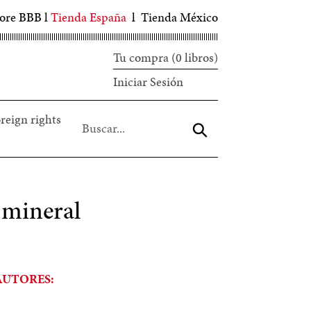
tore BBB
l
Tienda España
l
Tienda México
Tu compra (0 libros)
Iniciar
Iniciar Sesión
sesión
reign rights
Aceptar
 mineral
AUTORES: