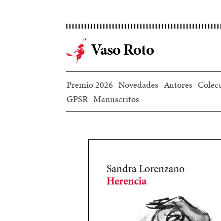
Ir
al
contenido
Vaso Roto
principal
Premio 2026
Novedades
Autores
Colec
GPSR
Manuscritos