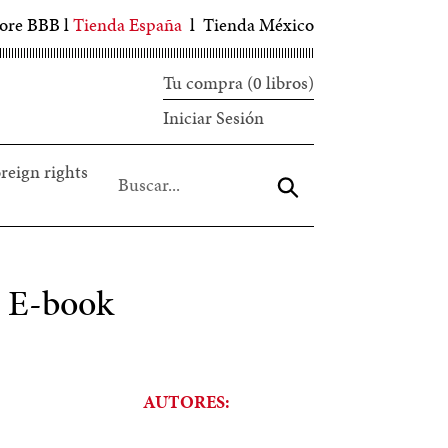
tore BBB
l
Tienda España
l
Tienda México
Tu compra (0 libros)
Iniciar
Iniciar Sesión
sesión
reign rights
Aceptar
 E-book
AUTORES: