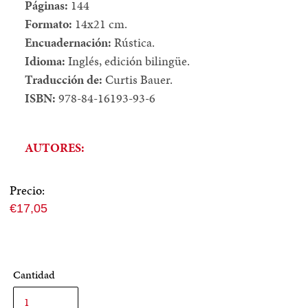
Páginas:
144
Formato:
14x21 cm.
Encuadernación:
Rústica.
Idioma:
Inglés, edición bilingüe.
Traducción de:
Curtis Bauer.
ISBN:
978-84-16193-93-6
AUTORES:
Precio:
Precio
€17,05
normal
Cantidad