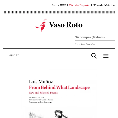
Ir
Store BBB
l
Tienda España
l
Tienda México
al
contenido
Vaso Roto
principal
Tu compra (0 libros)
Iniciar
Iniciar Sesión
sesión
Aceptar