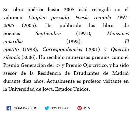
Su obra poética hasta 2005 está recogida en el
volumen
Limpiar pescado. Poesía reunida 1991-
2005
(2005). Ha publicado los libros de
poemas
Septiembre
(1991),
Manzanas
amarillas
(1995),
El
apetito
(1998),
Correspondencias
(2001) y
Querido
silencio
(2006). Ha recibido numerosos premios como el
Premio Generación del 27 y Premio Ojo crítico; y ha sido
asesor de la Residencia de Estudiantes de Madrid
durante diez años. Actualmente es profesor visitante en
la Universidad de Iowa, Estados Unidos.
COMPARTE
TWITEA
PIN
COMPARTIR
TWITEAR
PIN
EN
EN
EN
FACEBOOK
TWITTER
PINTEREST