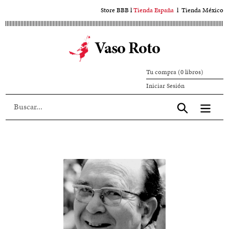
Ir
Store BBB
l
Tienda España
l
Tienda México
al
contenido
Vaso Roto
principal
Tu compra (0 libros)
Iniciar
Iniciar Sesión
sesión
Aceptar