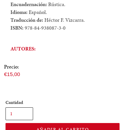
Encuadernación:
Rústica.
Idioma:
Español.
Traducción de:
Héctor F. Vizcarra.
ISBN:
978-84-938087-3-0
AUTORES:
Precio:
Precio
€15,00
normal
Cantidad
AÑADIR AL CARRITO