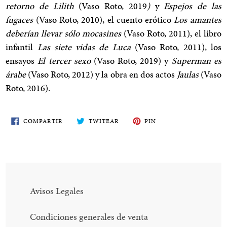
retorno de Lilith
(Vaso Roto, 2019
)
y
Espejos de las
fugaces
(Vaso Roto, 2010), el cuento erótico
Los amantes
deberían llevar sólo mocasines
(Vaso Roto, 2011), el libro
infantil
Las siete vidas de Luca
(Vaso Roto, 2011), los
ensayos
El tercer sexo
(Vaso Roto, 2019) y
Superman es
árabe
(Vaso Roto, 2012) y la obra en dos actos
Jaulas
(Vaso
Roto, 2016).
COMPARTE
TWITEA
PIN
COMPARTIR
TWITEAR
PIN
EN
EN
EN
FACEBOOK
TWITTER
PINTEREST
Avisos Legales
Condiciones generales de venta