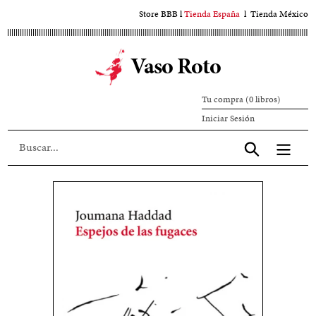
Ir
Store BBB
l
Tienda España
l
Tienda México
al
contenido
Vaso Roto
principal
Tu compra (0 libros)
Iniciar
Iniciar Sesión
sesión
Aceptar