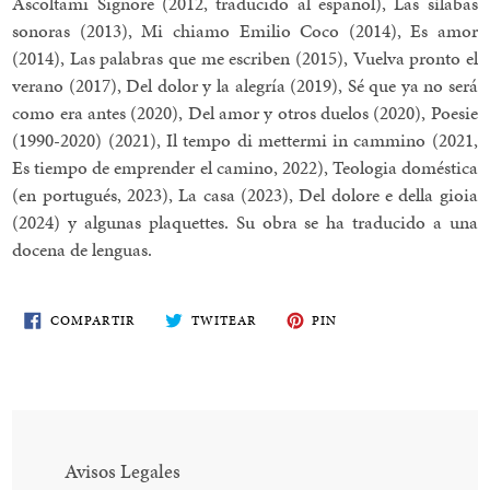
Ascoltami Signore (2012, traducido al español), Las sílabas
sonoras (2013), Mi chiamo Emilio Coco (2014), Es amor
(2014), Las palabras que me escriben (2015), Vuelva pronto el
verano (2017), Del dolor y la alegría (2019), Sé que ya no será
como era antes (2020), Del amor y otros duelos (2020), Poesie
(1990-2020) (2021), Il tempo di mettermi in cammino (2021,
Es tiempo de emprender el camino, 2022), Teologia doméstica
(en portugués, 2023), La casa (2023), Del dolore e della gioia
(2024) y algunas plaquettes. Su obra se ha traducido a una
docena de lenguas.
COMPARTE
TWITEA
PIN
COMPARTIR
TWITEAR
PIN
EN
EN
EN
FACEBOOK
TWITTER
PINTEREST
Avisos Legales