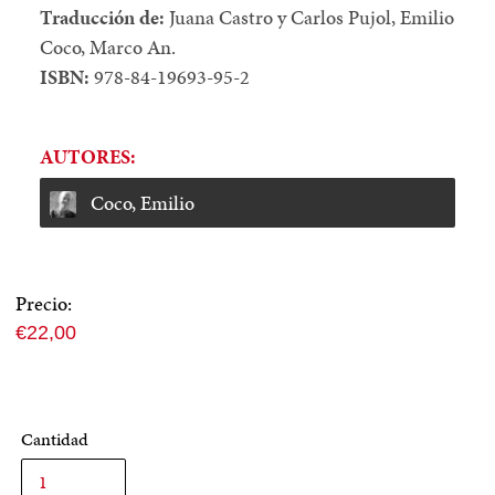
Traducción de:
Juana Castro y Carlos Pujol, Emilio
Coco, Marco An.
ISBN:
978-84-19693-95-2
AUTORES:
Coco, Emilio
Precio:
Precio
€22,00
normal
Cantidad