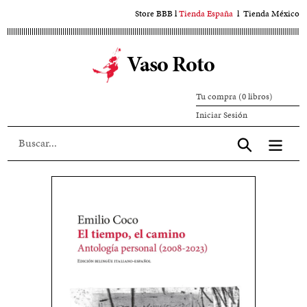
Ir
Store BBB
l
Tienda España
l
Tienda México
al
contenido
Vaso Roto
principal
Tu compra (0 libros)
Iniciar
Iniciar Sesión
sesión
Aceptar