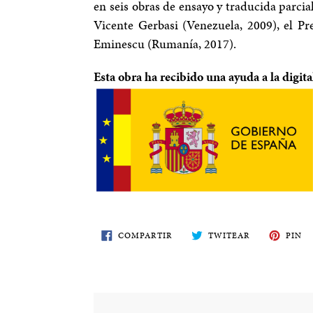
en seis obras de ensayo y traducida parci
Vicente Gerbasi (Venezuela, 2009), el P
Eminescu (Rumanía, 2017).
Esta obra ha recibido una ayuda a la digit
COMPARTE
TWITEA
PI
COMPARTIR
TWITEAR
PIN
EN
EN
E
FACEBOOK
TWITTER
PI