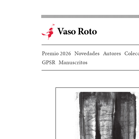
Ir
al
contenido
Vaso Roto
principal
Premio 2026
Novedades
Autores
Colec
GPSR
Manuscritos