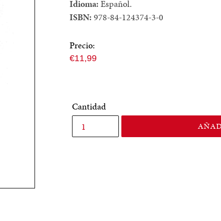
Idioma:
Español.
ISBN:
978-84-124374-3-0
Precio:
Precio
€11,99
normal
Cantidad
AÑAD