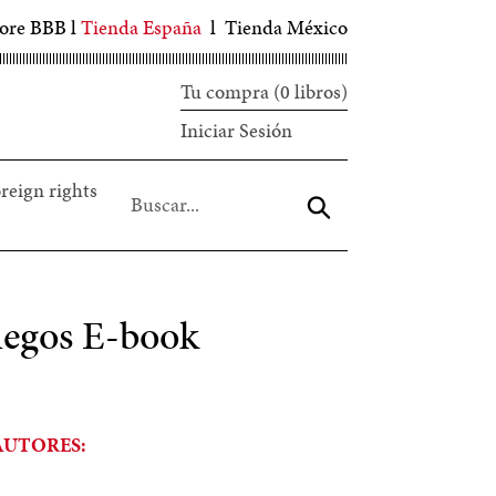
tore BBB
l
Tienda España
l
Tienda México
Tu compra (0 libros)
Iniciar
Iniciar Sesión
sesión
reign rights
Aceptar
ciegos E-book
AUTORES: