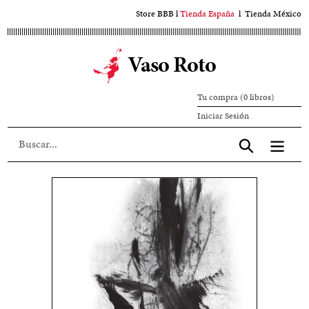
Ir
Store BBB
l
Tienda España
l
Tienda México
al
contenido
Vaso Roto
principal
Tu compra (0 libros)
Iniciar
Iniciar Sesión
sesión
Aceptar