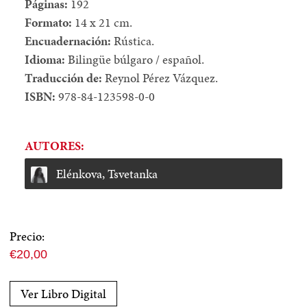
Páginas:
192
Formato:
14 x 21 cm.
Encuadernación:
Rústica.
Idioma:
Bilingüe búlgaro / español.
Traducción de:
Reynol Pérez Vázquez.
ISBN:
978-84-123598-0-0
AUTORES:
Elénkova, Tsvetanka
Precio:
Precio
€20,00
normal
Ver Libro Digital