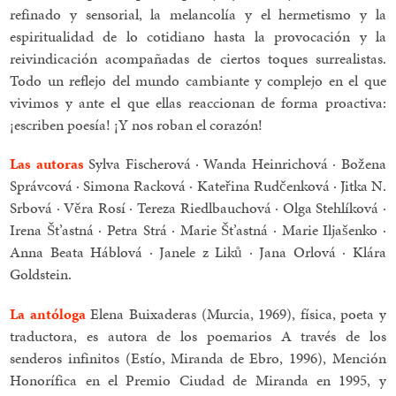
refinado y sensorial, la melancolía y el hermetismo y la
espiritualidad de lo cotidiano hasta la provocación y la
reivindicación acompañadas de ciertos toques surrealistas.
Todo un reflejo del mundo cambiante y complejo en el que
vivimos y ante el que ellas reaccionan de forma proactiva:
¡escriben poesía! ¡Y nos roban el corazón!
Las autoras
Sylva Fischerová · Wanda Heinrichová · Božena
Správcová · Simona Racková · Kateřina Rudčenková · Jitka N.
Srbová · Věra Rosí · Tereza Riedlbauchová · Olga Stehlíková ·
Irena Št’astná · Petra Strá · Marie Št’astná · Marie Iljašenko ·
Anna Beata Háblová · Janele z Liků · Jana Orlová · Klára
Goldstein.
La antóloga
Elena Buixaderas (Murcia, 1969), física, poeta y
traductora, es autora de los poemarios A través de los
senderos infinitos (Estío, Miranda de Ebro, 1996), Mención
Honorífica en el Premio Ciudad de Miranda en 1995, y