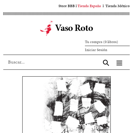
Ir
Store BBB
l
Tienda España
l
Tienda México
al
contenido
Vaso Roto
principal
Tu compra (0 libros)
Iniciar
Iniciar Sesión
sesión
Aceptar