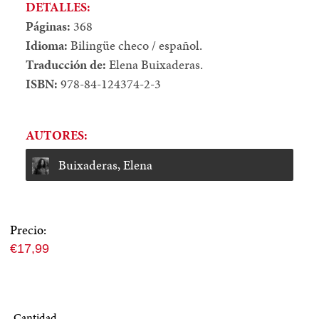
DETALLES:
Páginas:
368
Idioma:
Bilingüe checo / español.
Traducción de:
Elena Buixaderas.
ISBN:
978-84-124374-2-3
AUTORES:
Buixaderas, Elena
Precio:
Precio
€17,99
normal
Cantidad