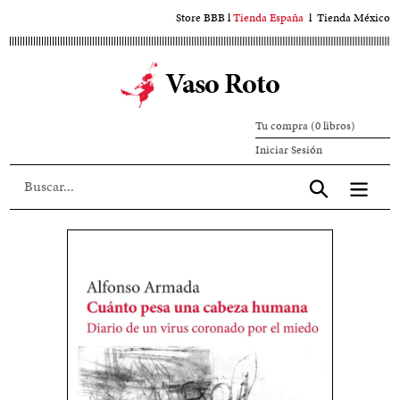
Ir
Store BBB
l
Tienda España
l
Tienda México
al
contenido
Vaso Roto
principal
Tu compra (0 libros)
Iniciar
Iniciar Sesión
sesión
Aceptar