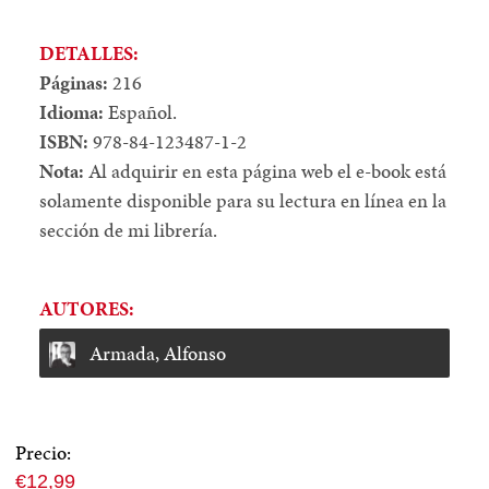
DETALLES:
Páginas:
216
Idioma:
Español.
ISBN:
978-84-123487-1-2
Nota:
Al adquirir en esta página web el e-book está
solamente disponible para su lectura en línea en la
sección de mi librería.
AUTORES:
Armada, Alfonso
Precio:
Precio
€12,99