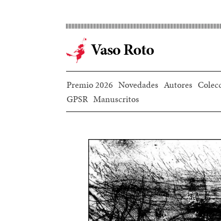
Ir
al
contenido
Vaso Roto
principal
Premio 2026
Novedades
Autores
Colec
GPSR
Manuscritos