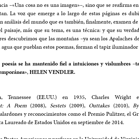
ncia –«Una cosa no es una imagen»–, sino que se reafirma en e
tan. La voz que emerge a lo largo de estas páginas es dubit
un análisis del mundo que es también, finalmente, examen de
 paisaje, más que su tema, es una técnica: y que su verdader
ores descubrimos que las montañas –ya sean los Apalaches de
o y el agua que pueblan estos poemas, forman el tapiz iluminad
poesía se ha mantenido fiel a intuiciones y vislumbres –t
ntemporánea
»,
HELEN VENDLER.
 Tennessee (EE.UU.) en 1935, Charles Wright 
oot: A Poem
(2008),
Sestets
(2009),
Outtakes
(2010),
By
alardones y reconocimientos como el Premio Pulitzer, el Grif
eta Laureado de Estados Unidos en septiembre de 2014.
e Poetas Americanos y profesor en la Universidad de Virginia