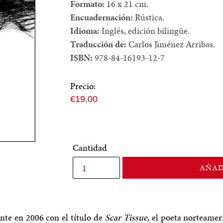
Formato:
16 x 21 cm.
Encuadernación:
Rústica.
Idioma:
Inglés, edición bilingüe.
Traducción de:
Carlos Jiménez Arribas.
ISBN:
978-84-16193-12-7
Precio:
Precio
€19,00
normal
Cantidad
AÑAD
nte en 2006 con el título de
Scar Tissue
, el poeta norteamer