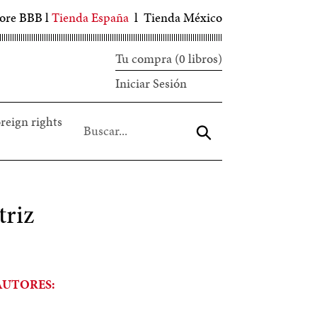
tore BBB
l
Tienda España
l
Tienda México
Tu compra (0 libros)
Iniciar
Iniciar Sesión
sesión
reign rights
Aceptar
triz
AUTORES: