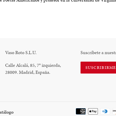
N
N
NTEREST
Vaso Roto S.L.U.
Suscríbete a nuest
Calle Alcalá, 85, 7
°
izquierda,
SUSCRIBIRM
28009. Madrid, España.
Descargar
atálogo