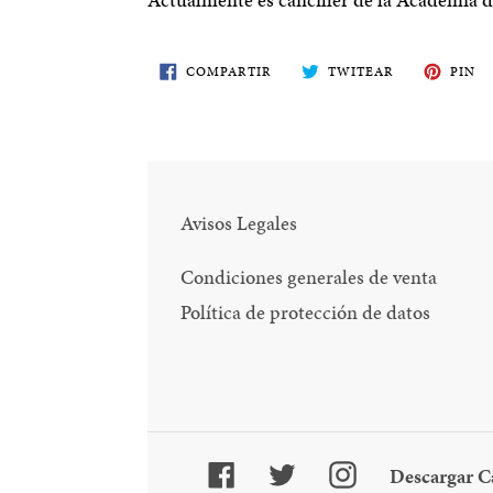
COMPARTE
TWITEA
PI
COMPARTIR
TWITEAR
PIN
EN
EN
E
FACEBOOK
TWITTER
PI
Avisos Legales
Condiciones generales de venta
Política de protección de datos
Facebook
Twitter
Instagram
Descargar C