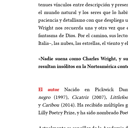
tenues vínculos entre descripción y prese
el mundo natural y los seres que lo habi
paciencia y detallismo con que despliega 
Wright nos recuerda una y otra vez que el
fantasma de Dios. Por el camino, sus lect
Italia–, las nubes, las estrellas, el vient
«
Nadie suena como Charles Wright, y su 
resultan insólitos en la Norteamérica co
El autor
Nacido en Pickwick Dam,
negro
(1997),
Cicatriz
(2007),
Littlef
y
Caribou
(2014). Ha recibido múltiples g
Lilly Poetry Prize, y ha sido nombrado Po
Actualmente es canciller de la Academia d