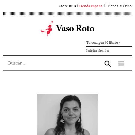
Ir
Store BBB
l
Tienda España
l
Tienda México
al
contenido
Vaso Roto
principal
Tu compra (0 libros)
Iniciar
Iniciar Sesión
sesión
Aceptar