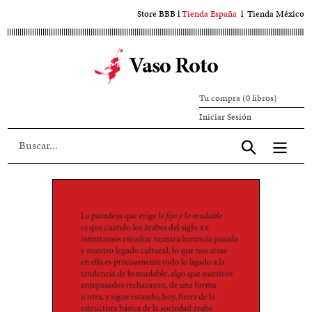
Ir
Store BBB
l
Tienda España
l
Tienda México
al
contenido
Vaso Roto
principal
Tu compra (0 libros)
Iniciar
Iniciar Sesión
sesión
Aceptar