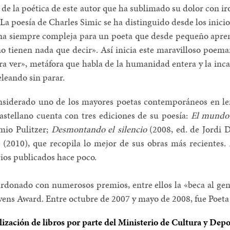
de la poética de este autor que ha sublimado su dolor con ir
a poesía de Charles Simic se ha distinguido desde los inici
ana siempre compleja para un poeta que desde pequeño aprend
no tienen nada que decir». Así inicia este maravilloso poem
 ver», metáfora que habla de la humanidad entera y la inca
eleando sin parar.
nsiderado uno de los mayores poetas contemporáneos en le
 castellano cuenta con tres ediciones de su poesía:
El mundo 
mio Pulitzer;
Desmontando el silencio
(2008, ed. de Jordi D
(2010), que recopila lo mejor de sus obras más recientes.
ios publicados hace poco.
rdonado con numerosos premios, entre ellos la «beca al gen
tevens Award. Entre octubre de 2007 y mayo de 2008, fue Poe
alización de libros por parte del Ministerio de Cultura y Depo