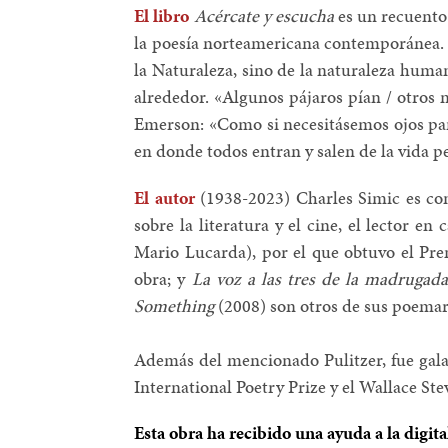
El libro
Acércate y escucha
es un recuento 
la poesía norteamericana contemporánea. L
la Naturaleza, sino de la naturaleza hum
alrededor. «Algunos pájaros pían / otros 
Emerson: «Como si necesitásemos ojos para
en donde todos entran y salen de la vida p
El autor
(
1938-2023) Charles Simic es co
sobre la literatura y el cine, el lector en
Mario Lucarda), por el que obtuvo el Pre
obra; y
La voz a las tres de la madrugada
Something
(2008) son otros de sus poemar
Además del mencionado Pulitzer, fue gala
International Poetry Prize y el Wallace S
Esta obra ha recibido una ayuda a la digit