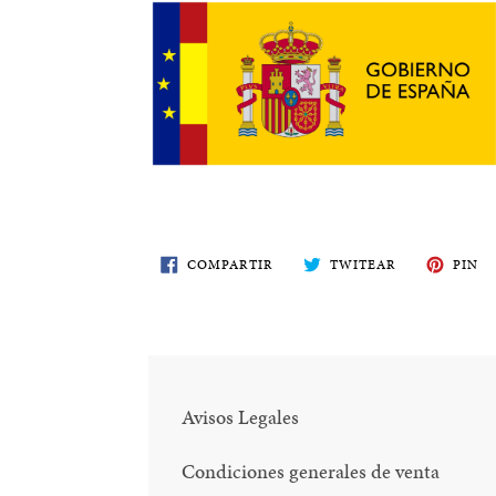
COMPARTE
TWITEA
PI
COMPARTIR
TWITEAR
PIN
EN
EN
E
FACEBOOK
TWITTER
PI
Avisos Legales
Condiciones generales de venta