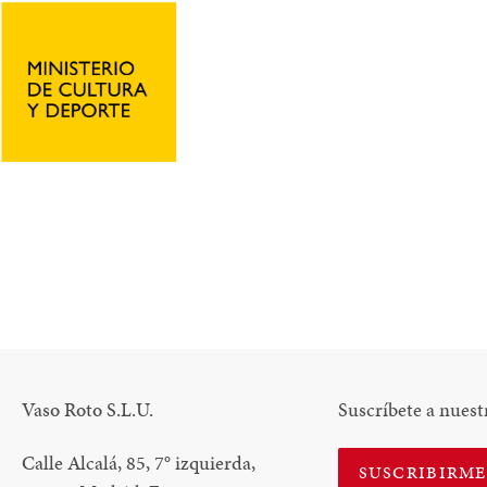
N
N
NTEREST
Vaso Roto S.L.U.
Suscríbete a nuest
Calle Alcalá, 85, 7
°
izquierda,
SUSCRIBIRM