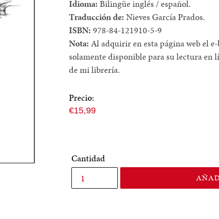
Idioma:
Bilingüe inglés / español.
Traducción de:
Nieves García Prados.
ISBN:
978-84-121910-5-9
Nota:
Al adquirir en esta página web el e
solamente disponible para su lectura en l
de mi librería.
Precio:
Precio
€15,99
normal
Cantidad
AÑAD