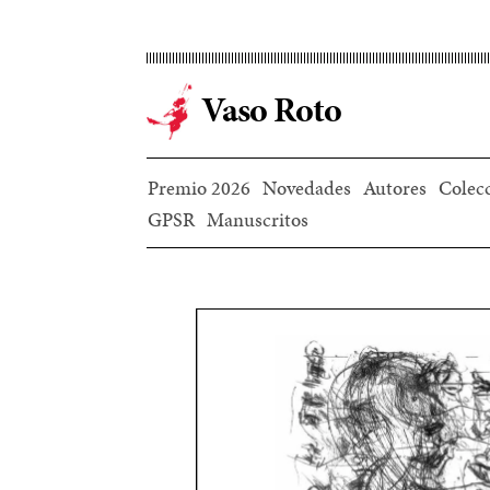
Ir
al
contenido
Vaso Roto
principal
Premio 2026
Novedades
Autores
Colec
GPSR
Manuscritos