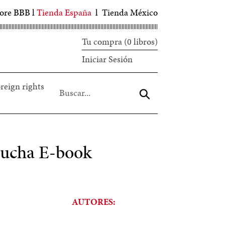
tore BBB
l
Tienda España
l
Tienda México
Tu compra (0 libros)
Iniciar
Iniciar Sesión
sesión
reign rights
Aceptar
cucha E-book
AUTORES: