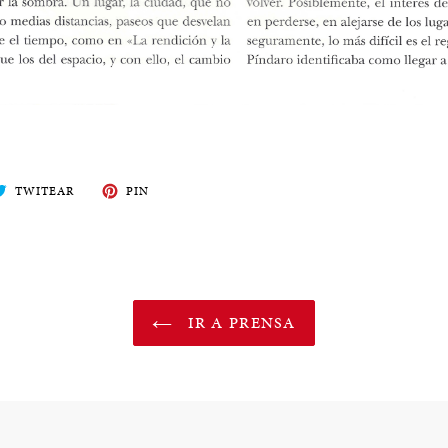
ARTE
TWITEA
PIN
TWITEAR
PIN
EN
EN
BOOK
TWITTER
PINTEREST
IR A PRENSA