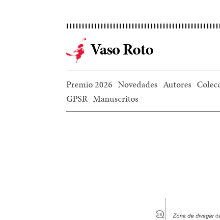
Ir
al
contenido
Vaso Roto
principal
Premio 2026
Novedades
Autores
Colec
GPSR
Manuscritos