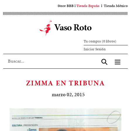
Ir
Store BBB
l
Tienda España
l
Tienda México
al
contenido
Vaso Roto
principal
Tu compra (0 libros)
Iniciar
Iniciar Sesión
sesión
Aceptar
ZIMMA EN TRIBUNA
marzo 02, 2015