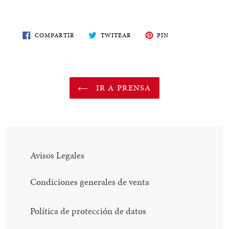
COMPARTE
TWITEA
PIN
COMPARTIR
TWITEAR
PIN
EN
EN
EN
FACEBOOK
TWITTER
PINTEREST
IR A PRENSA
Avisos Legales
Condiciones generales de venta
Política de protección de datos