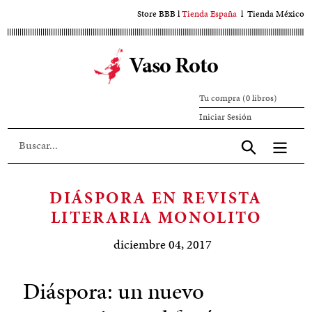
Ir
Store BBB
l
Tienda España
l
Tienda México
al
contenido
Vaso Roto
principal
Tu compra (0 libros)
Iniciar
Iniciar Sesión
sesión
Aceptar
DIÁSPORA EN REVISTA
LITERARIA MONOLITO
diciembre 04, 2017
Diáspora: un nuevo