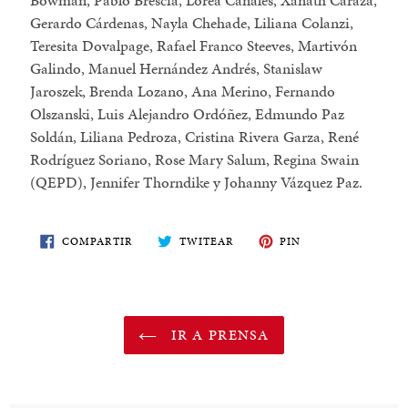
Bowman, Pablo Brescia, Lorea Canales, Xánath Caraza,
Gerardo Cárdenas, Nayla Chehade, Liliana Colanzi,
Teresita Dovalpage, Rafael Franco Steeves, Martivón
Galindo, Manuel Hernández Andrés, Stanislaw
Jaroszek, Brenda Lozano, Ana Merino, Fernando
Olszanski, Luis Alejandro Ordóñez, Edmundo Paz
Soldán, Liliana Pedroza, Cristina Rivera Garza, René
Rodríguez Soriano, Rose Mary Salum, Regina Swain
(QEPD), Jennifer Thorndike y Johanny Vázquez Paz.
COMPARTE
TWITEA
PIN
COMPARTIR
TWITEAR
PIN
EN
EN
EN
FACEBOOK
TWITTER
PINTEREST
IR A PRENSA