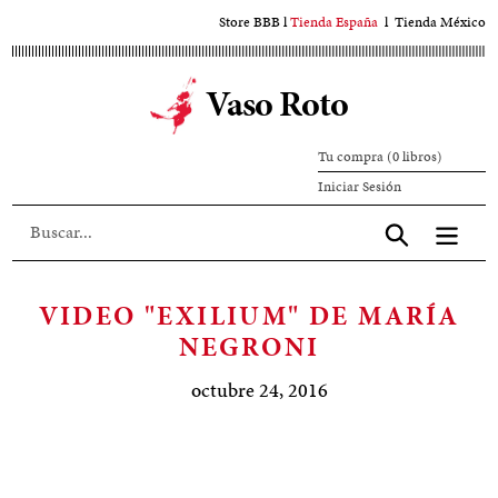
Ir
Store BBB
l
Tienda España
l
Tienda México
al
contenido
Vaso Roto
principal
Tu compra (0 libros)
Iniciar
Iniciar Sesión
sesión
Aceptar
VIDEO "EXILIUM" DE MARÍA
NEGRONI
octubre 24, 2016