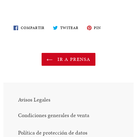
COMPARTE
TWITEA
PIN
COMPARTIR
TWITEAR
PIN
EN
EN
EN
FACEBOOK
TWITTER
PINTEREST
IR A PRENSA
Avisos Legales
Condiciones generales de venta
Política de protección de datos