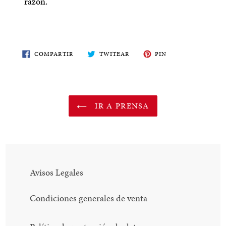
razón.
COMPARTE
TWITEA
PIN
COMPARTIR
TWITEAR
PIN
EN
EN
EN
FACEBOOK
TWITTER
PINTEREST
IR A PRENSA
Avisos Legales
Condiciones generales de venta