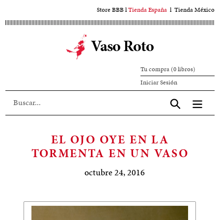
Ir
Store BBB
l
Tienda España
l
Tienda México
al
contenido
Vaso Roto
principal
Tu compra (0 libros)
Iniciar
Iniciar Sesión
sesión
Aceptar
EL OJO OYE EN LA
TORMENTA EN UN VASO
octubre 24, 2016