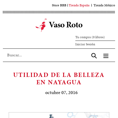
Ir
Store BBB
l
Tienda España
l
Tienda México
al
contenido
Vaso Roto
principal
Tu compra (0 libros)
Iniciar
Iniciar Sesión
sesión
Aceptar
UTILIDAD DE LA BELLEZA
EN NAYAGUA
octubre 07, 2016